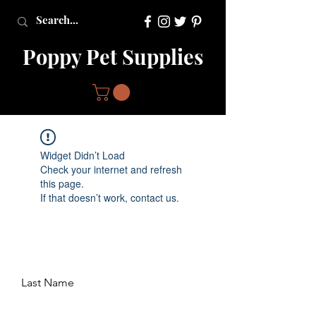
Poppy Pet Supplies
Widget Didn’t Load
Check your internet and refresh
this page.
If that doesn’t work, contact us.
Last Name